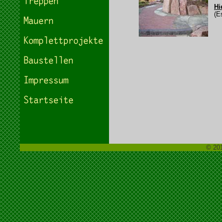
Hi
(Es 
© 20